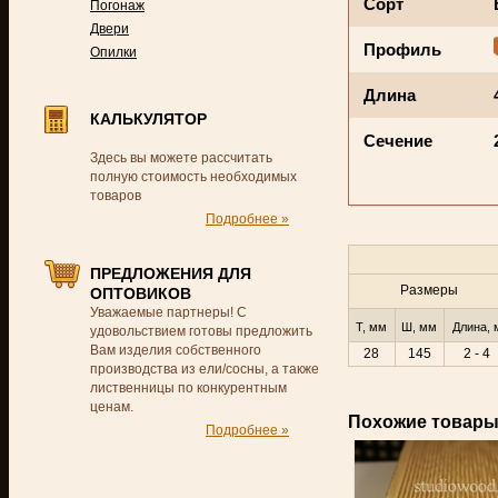
Сорт
Погонаж
Двери
Профиль
Опилки
Длина
КАЛЬКУЛЯТОР
Сечение
Здесь вы можете рассчитать
полную стоимость необходимых
товаров
Подробнее »
ПРЕДЛОЖЕНИЯ ДЛЯ
Размеры
ОПТОВИКОВ
Уважаемые партнеры! С
Т, мм
Ш, мм
Длина, 
удовольствием готовы предложить
Вам изделия собственного
28
145
2 - 4
производства из ели/сосны, а также
лиственницы по конкурентным
ценам.
Похожие товар
Подробнее »