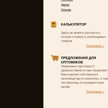
Двери
Опилки
КАЛЬКУЛЯТОР
Здесь вы можете рассчитать
полную стоимость необходимых
товаров
Подробнее »
ПРЕДЛОЖЕНИЯ ДЛЯ
ОПТОВИКОВ
Уважаемые партнеры! С
удовольствием готовы предложит
Вам изделия собственного
производства из ели/сосны, а так
лиственницы по конкурентным
ценам.
Подробнее »