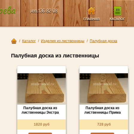
136-82-08
(499)
ГЛАВНАЯ
КАТАЛОГ
/
Каталог
/
Изделия из лиственницы
/
Палубная доска
Палубная доска из лиственницы
Палубная доска из
Палубная доска из
лиственницы Экстра
лиственницы Прима
1820 руб
728 руб