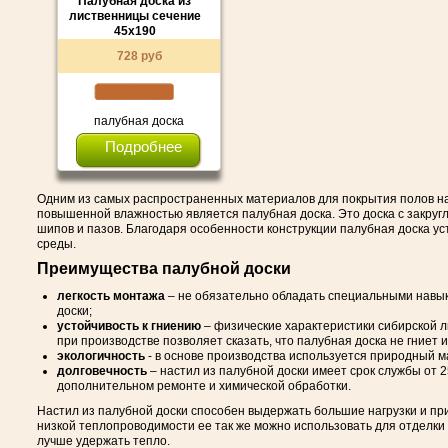
Палубная доска из
лиственницы сечение
45х190
728 руб
палубная доска
Подробнее
Одним из самых распространенных материалов для покрытия полов на
повышенной влажностью является палубная доска. Это доска с закруг
шипов и пазов. Благодаря особенности конструкции палубная доска у
среды.
Преимущества палубной доски
легкость монтажа
– не обязательно обладать специальными навык
доски;
устойчивость к гниению
– физические характеристики сибирской л
при производстве позволяет сказать, что палубная доска не гниет и
экологичность
- в основе производства используется природный м
долговечность
– настил из палубной доски имеет срок службы от 2
дополнительном ремонте и химической обработки.
Настил из палубной доски способен выдержать большие нагрузки и пр
низкой теплопроводимости ее так же можно использовать для отделки п
лучше удержать тепло.