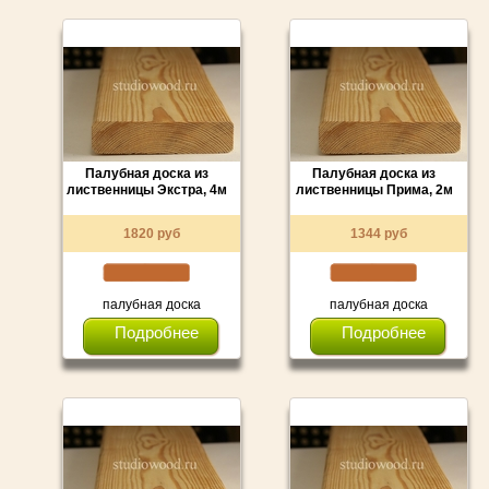
Палубная доска из
Палубная доска из
лиственницы Экстра, 4м
лиственницы Прима, 2м
1820 руб
1344 руб
палубная доска
палубная доска
Подробнее
Подробнее