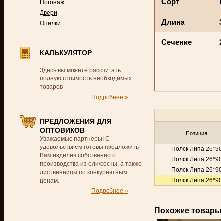
Сорт
Погонаж
Двери
Длина
Опилки
Сечение
КАЛЬКУЛЯТОР
Здесь вы можете рассчитать
полную стоимость необходимых
товаров
Подробнее »
ПРЕДЛОЖЕНИЯ ДЛЯ
ОПТОВИКОВ
Позиция
Уважаемые партнеры! С
удовольствием готовы предложить
Полок Липа 26*9
Вам изделия собственного
Полок Липа 26*9
производства из ели/сосны, а также
Полок Липа 26*9
лиственницы по конкурентным
Полок Липа 26*9
ценам.
Подробнее »
Похожие товар