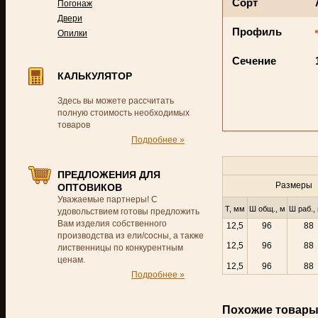
Сорт
Погонаж
Двери
Профиль
Опилки
Сечение
КАЛЬКУЛЯТОР
Здесь вы можете рассчитать
полную стоимость необходимых
товаров
Подробнее »
ПРЕДЛОЖЕНИЯ ДЛЯ
Размеры
ОПТОВИКОВ
Уважаемые партнеры! С
Т, мм
Ш общ., м
Ш раб.,
удовольствием готовы предложить
Вам изделия собственного
12,5
96
88
производства из ели/сосны, а также
12,5
96
88
лиственницы по конкурентным
ценам.
12,5
96
88
Подробнее »
Похожие товар