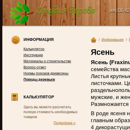
136-82
(499)
ИНФОРМАЦИЯ
/
Информация
/
Калькулятор
Ясень
Инструкции
Ясень (Fraxin
Материалы о строительстве
Вопрос-ответ
семейства мас
Нормы пороков древесины
Листья крупны
Породы деревьев
листочками. Цв
раздельнополы
мужские, и же
КАЛЬКУЛЯТОР
Размножается 
Здесь вы можете рассчитать
полную стоимость необходимых
В роде ясеня 
товаров
главным образ
Подробнее »
4 дикорастущи