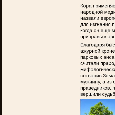
Кора применяе
народной меди
назвали европ
для изгнания 
когда он еще м
приправы к о
Благодаря быс
ажурной кроне
парковых анса
считали праро
мифологически
сотворив Землю
мужчину, а из
праведников, 
вершили судьб