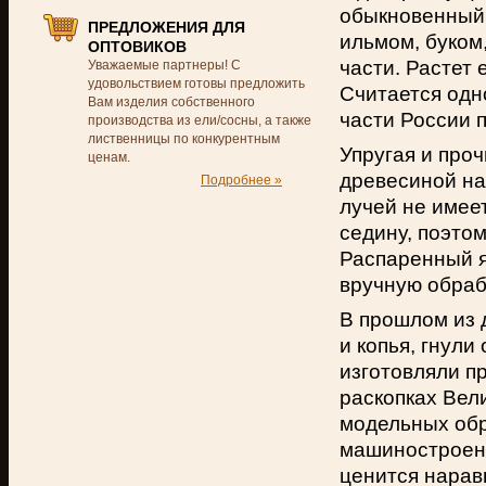
обыкновенный
ПРЕДЛОЖЕНИЯ ДЛЯ
ильмом, буком
ОПТОВИКОВ
части. Растет 
Уважаемые партнеры! С
удовольствием готовы предложить
Считается одн
Вам изделия собственного
части России 
производства из ели/сосны, а также
лиственницы по конкурентным
Упругая и про
ценам.
древесиной на
Подробнее »
лучей не имее
седину, поэто
Распаренный я
вручную обраб
В прошлом из 
и копья, гнули
изготовляли п
раскопках Вел
модельных обр
машиностроени
ценится нарав