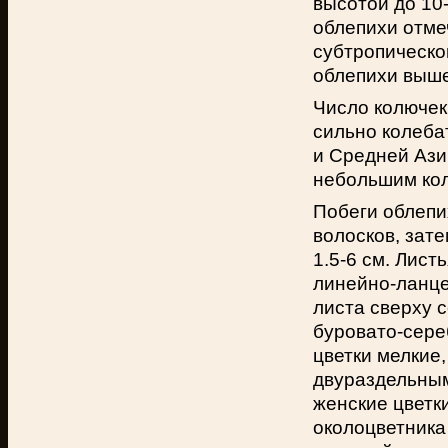
высотой до 10-
облепихи отме
субтропическо
облепихи выше 
Число колючек
сильно колеба
и Средней Азии
небольшим кол
Побеги облепи
волосков, зат
1.5-6 см. Лис
линейно-ланце
листа сверху 
буровато-сере
цветки мелкие
двураздельным
женские цветки
околоцветника