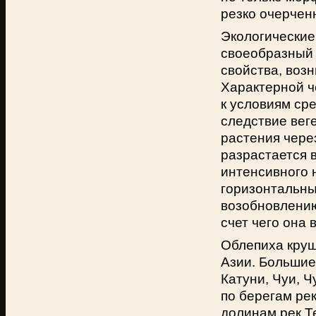
резко очерчен
Экологические
своеобразный 
свойства, воз
Характерной ч
к условиям ср
следствие вег
растения через
разрастается 
интенсивного 
горизонтальны
возобновлению
счет чего она 
Облепиха круш
Азии. Большие
Катуни, Чуи, 
по берегам рек
долинам рек Те