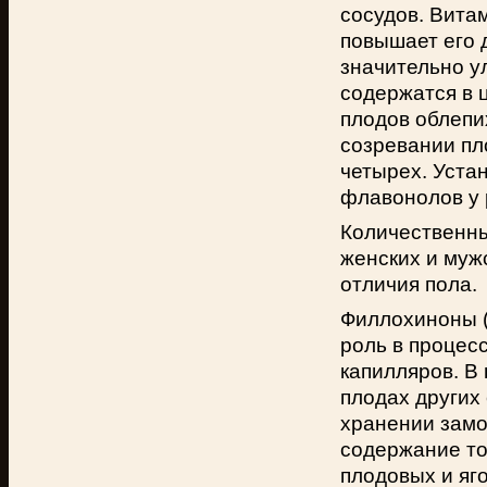
сосудов. Вита
повышает его 
значительно у
содержатся в ц
плодов облепи
созревании пл
четырех. Уста
флавонолов у 
Количественны
женских и муж
отличия пола.
Филлохиноны (
роль в процес
капилляров. В 
плодах других
хранении замо
содержание то
плодовых и яг