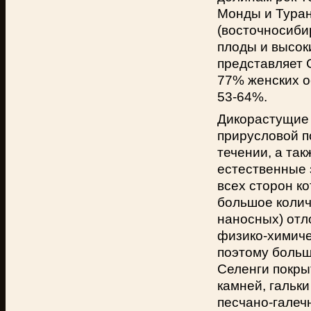
Монды и Туран.
(восточносиби
плоды и высок
представляет 
77% женских о
53-64%.
Дикорастущие 
прирусловой п
течении, а так
естественные 
всех сторон к
большое колич
наносных) отл
физико-химиче
поэтому больша
Селенги покры
камней, гальк
песчано-галеч