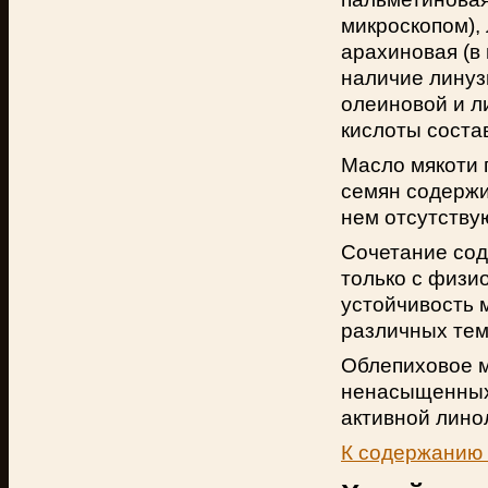
микроскопом),
арахиновая (в
наличие линуз
олеиновой и л
кислоты соста
Масло мякоти 
семян содержи
нем отсутствую
Сочетание сод
только с физи
устойчивость 
различных тем
Облепиховое м
ненасыщенных 
активной лино
К содержанию