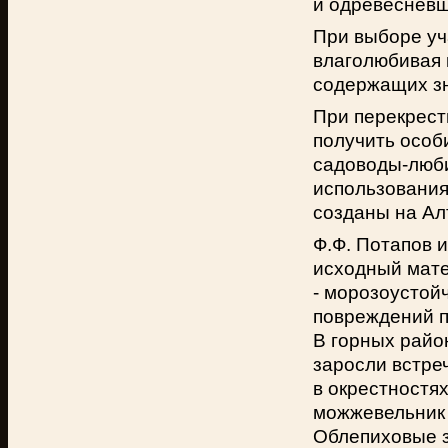
и одревесневш
При выборе уч
влаголюбивая 
содержащих з
При перекрест
получить особ
садоводы-люби
использования
созданы на Ал
Ф.Ф. Потапов 
исходный мате
- морозоустой
повреждений п
В горных райо
заросли встре
в окрестностя
можжевельник
Облепиховые з