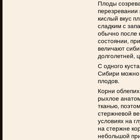
Плоды созреваю
перезревании н
кислый вкус пл
сладким с зап
обычно после 
состоянии, пр
величают сиби
долголетней, ц
С одного куст
Сибири можно с
плодов.
Корни облепих
рыхлое анатом
тканью, поэтом
стержневой ве
условиях на г
на стержне ко
небольшой при