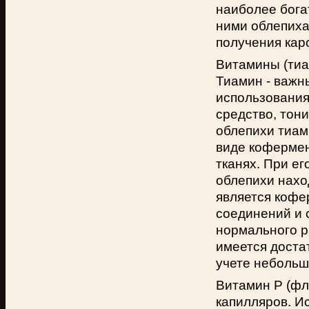
наиболее бога
ними облепих
получения кар
Витамины (тиам
Тиамин - важн
использования
средство, тон
облепихи тиам
виде кофермен
тканях. При е
облепихи нахо
является кофе
соединений и 
нормального р
имеется доста
учете небольш
Витамин Р (фл
капилляров. И