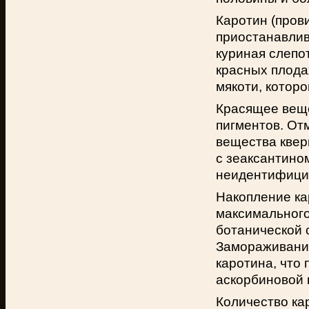
Каротин (пров
приостанавлив
куриная слепо
красных плода
мякоти, котор
Красящее веще
пигментов. От
вещества квер
с зеаксантином
неидентифици
Накопление ка
максимального 
ботанической 
Замораживание
каротина, что
аскорбиновой 
Количество кар