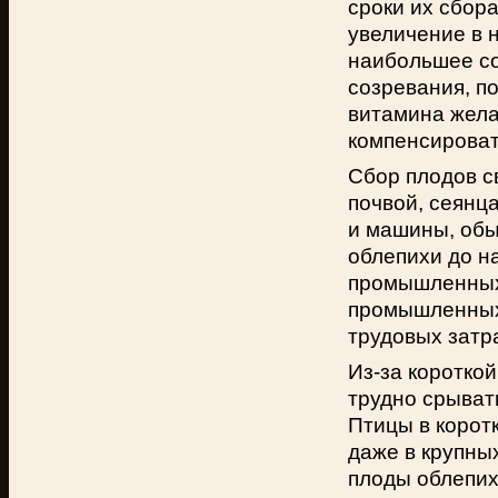
сроки их сбор
увеличение в 
наибольшее со
созревания, п
витамина жела
компенсироват
Сбор плодов с
почвой, сеянц
и машины, обы
облепихи до н
промышленных 
промышленных 
трудовых затр
Из-за коротко
трудно срыват
Птицы в корот
даже в крупны
плоды облепих