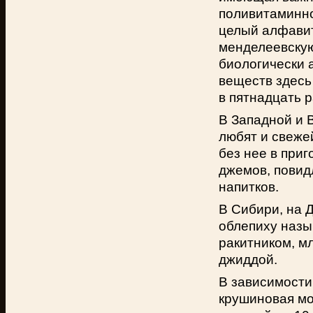
поливитаминно
целый алфавит
менделеевскую
биологически 
веществ здесь
в пятнадцать р
В Западной и 
любят и свеже
без нее в при
джемов, повид
напитков.
В Сибири, на 
облепиху назы
ракитником, мл
джиддой.
В зависимости
крушиновая мо