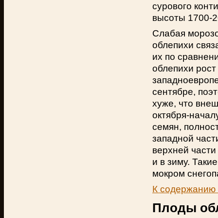
сурового конт
высоты 1700-2
Слабая морозо
облепихи связ
их по сравнен
облепихи рост 
западноевропе
сентябре, поэ
хуже, что вне
октября-начал
семян, полнос
западной част
верхней части 
и в зиму. Так
мокром снегоп
К содержанию
Плоды об