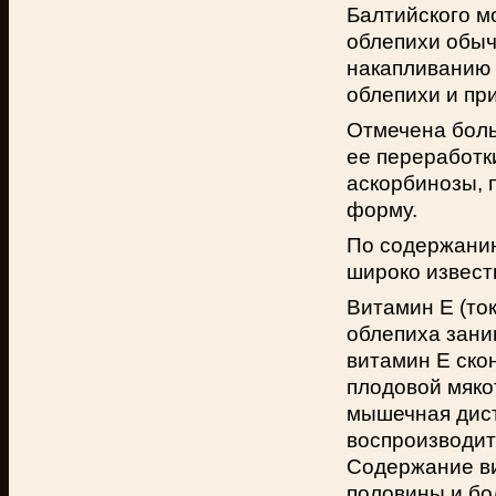
Балтийского м
облепихи обыч
накапливанию 
облепихи и при
Отмечена боль
ее переработк
аскорбинозы, 
форму.
По содержанию
широко извест
Витамин Е (то
облепиха зани
витамин Е ско
плодовой мяко
мышечная дист
воспроизводит
Содержание ви
половины и бо