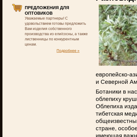
ПРЕДЛОЖЕНИЯ ДЛЯ
ОПТОВИКОВ
Уважаемые партнеры! С
удовольствием готовы предложить
Вам изделия собственного
производства из ели/сосны, а также
лиственницы по конкурентным
ценам.
Подробнее »
европейско-аз
и Северной Ам
Ботаники в на
облепиху круш
Облепиха изда
тибетская мед
общеизвестных
стране, особо
имеющая важно