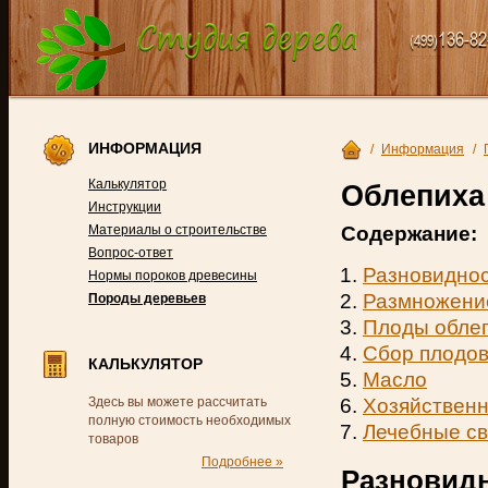
136-82
(499)
ИНФОРМАЦИЯ
/
Информация
/
Калькулятор
Облепиха
Инструкции
Содержание:
Материалы о строительстве
Вопрос-ответ
Разновиднос
Нормы пороков древесины
Размножени
Породы деревьев
Плоды обле
Сбор плодов
КАЛЬКУЛЯТОР
Масло
Хозяйственн
Здесь вы можете рассчитать
полную стоимость необходимых
Лечебные св
товаров
Подробнее »
Разновидн