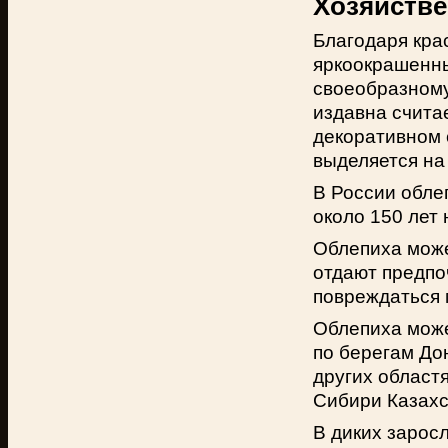
Хозяйстве
Благодаря кра
яркоокрашенны
своеобразному
издавна счита
декоративном 
выделяется на
В России обле
около 150 лет 
Облепиха може
отдают предпо
повреждаться
Облепиха може
по берегам До
других област
Сибири Казахс
В диких зарос