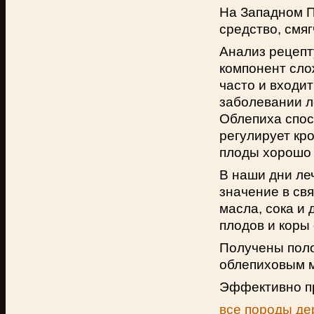
На Западном П
средство, смя
Анализ рецепт
компонент сло
часто и входи
заболевании ле
Облепиха спос
регулирует кр
плоды хорошо 
В наши дни ле
значение в св
масла, сока и
плодов и коры
Получены поло
облепиховым 
Эффективно пр
все породы де