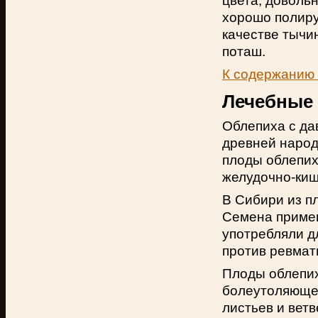
цвета, доволь
хорошо полиру
качестве тычи
поташ.
К содержанию
Лечебные 
Облепиха с да
древней народ
плоды облепих
желудочно-киш
В Сибири из п
Семена примен
употребляли д
против ревмат
Плоды облепих
болеутоляющее
листьев и ветв