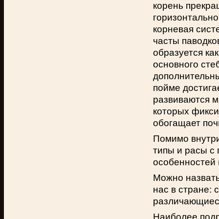
корень прекра
горизонтально
корневая сист
часты паводко
образуется ка
основного сте
дополнительны
пойме достигае
развиваются м
которых фиксир
обогащает поч
Помимо внутри
типы и расы с
особенностей 
Можно назвать
нас в стране: 
различающиеся
Наиболее подр