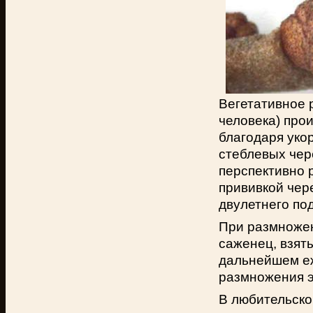
Вегетативное 
человека) про
благодаря уко
стеблевых чер
перспективно 
прививкой чер
двулетнего по
При размноже
саженец, взят
дальнейшем еж
размножения 
В любительско