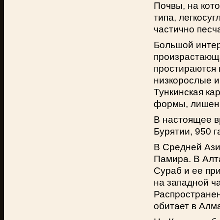
Почвы, на кот
типа, легкосу
частично песч
Большой интер
произрастающа
простираются 
низкорослые и
Тункинская ка
формы, лишен
В настоящее в
Бурятии, 950 г
В Средней Ази
Памира. В Алт
Сураб и ее пр
на западной ч
Распространен
обитает в Алм