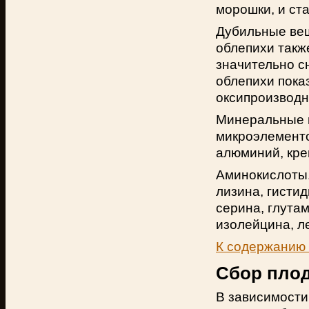
морошки, и ста
Дубильные вещ
облепихи такж
значительно с
облепихи пока
оксипроизводн
Минеральные в
микроэлементов
алюминий, кре
Аминокислоты.
лизина, гистид
серина, глутам
изолейцина, л
К содержанию
Сбор пло
В зависимости