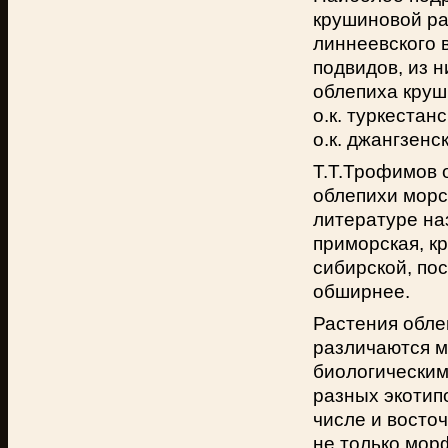
крушиновой ра
линнеевского 
подвидов, из н
облепиха крушин
о.к. туркестанс
о.к. джангзенск
Т.Т.Трофимов 
облепихи морс
литературе на
приморская, к
сибирской, по
обширнее.
Растения обле
различаются м
биологическим
разных экотип
числе и восто
не только мор