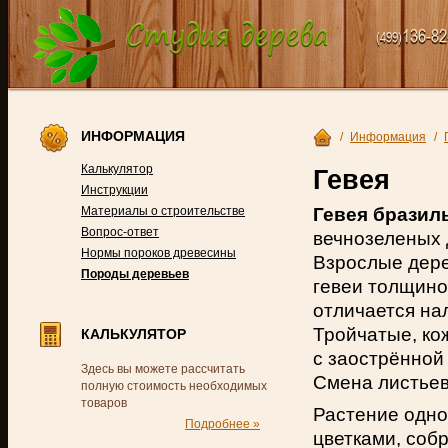
136-82
(499)
ИНФОРМАЦИЯ
/
Информация
/
Калькулятор
Гевея
Инструкции
Гевея бразильс
Материалы о строительстве
Вопрос-ответ
вечнозеленых 
Нормы пороков древесины
Взрослые дере
Породы деревьев
гевеи толщино
отличается нал
Тройчатые, ко
КАЛЬКУЛЯТОР
с заострённой 
Здесь вы можете рассчитать
Смена листьев
полную стоимость необходимых
товаров
Растение одно
Подробнее »
цветками, соб