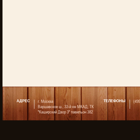
г. Москва
(49
АДРЕС
ТЕЛЕФОНЫ
Варшавское ш., 33-й км МКАД, ТК
"Каширский Двор 3" павильон 382