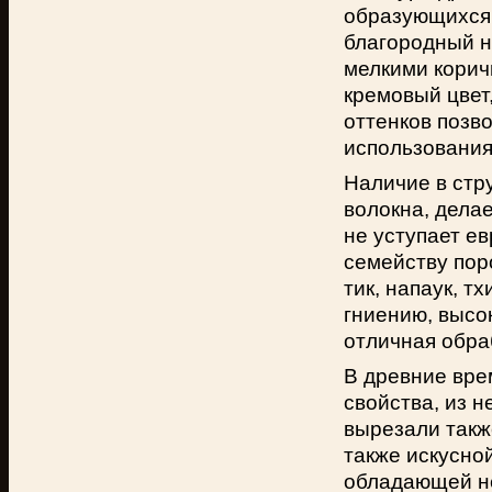
образующихся 
благородный н
мелкими корич
кремовый цвет
оттенков позв
использования
Наличие в стр
волокна, делае
не уступает ев
семейству пор
тик, напаук, т
гниению, высо
отличная обра
В древние вре
свойства, из 
вырезали такж
также искусно
обладающей не