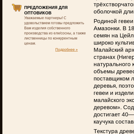
трёхстворчато
ПРЕДЛОЖЕНИЯ ДЛЯ
оболочкой длин
ОПТОВИКОВ
Уважаемые партнеры! С
Родиной гевеи
удовольствием готовы предложить
Амазонки. В 1
Вам изделия собственного
производства из ели/сосны, а также
семян на Цейл
лиственницы по конкурентным
широко культи
ценам.
Малайский арх
Подробнее »
странах (Ниге
натурального 
объемы древес
поставщиком л
деревья, поэт
гевеи и издели
малайского эк
деревом». Сод
достигает 40—
каучука соста
Текстура древ