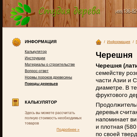
136-82
(499)
ИНФОРМАЦИЯ
/
Информация
/
Калькулятор
Черешня
Инструкции
Черешня (лати
Материалы о строительстве
Вопрос-ответ
семейству роз
Нормы пороков древесины
части Азии и С
Породы деревьев
диаметре. В т
фруктового де
КАЛЬКУЛЯТОР
Продолжительн
деревья счита
Здесь вы можете рассчитать
полную стоимость необходимых
напоминает ви
товаров
и плотная (580
Подробнее »
по своей твер