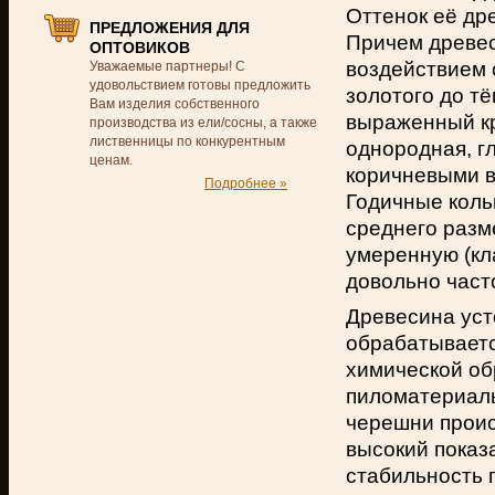
Оттенок её др
ПРЕДЛОЖЕНИЯ ДЛЯ
Причем древеси
ОПТОВИКОВ
воздействием 
Уважаемые партнеры! С
удовольствием готовы предложить
золотого до т
Вам изделия собственного
выраженный кр
производства из ели/сосны, а также
лиственницы по конкурентным
однородная, г
ценам.
коричневыми в
Подробнее »
Годичные коль
среднего разм
умеренную (кл
довольно част
Древесина уст
обрабатываетс
химической об
пиломатериалы
черешни проис
высокий показ
стабильность 