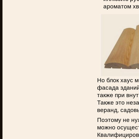
ароматом хв
Но блок хаус 
фасада зданий
также при вну
Также это нез
веранд, садов
Поэтому не ну
можно осущест
Квалифицирова