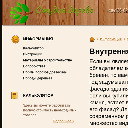
136-82
(499)
ИНФОРМАЦИЯ
/
Информация
/
Калькулятор
Внутрення
Инструкции
Если вы являе
Материалы о строительстве
Вопрос-ответ
обладателем к
Нормы пороков древесины
бревен, то вам
Породы деревьев
год задумыват
фасада здания
если вы купил
КАЛЬКУЛЯТОР
камня, встает 
Здесь вы можете рассчитать
его фасад? Дл
полную стоимость необходимых
современном 
товаров
Подробнее »
множество вид