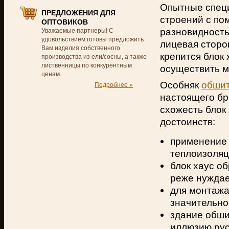
Опытные специ
ПРЕДЛОЖЕНИЯ ДЛЯ
строений с пом
ОПТОВИКОВ
разновидность
Уважаемые партнеры! С
удовольствием готовы предложить
лицевая сторо
Вам изделия собственного
крепится блок 
производства из ели/сосны, а также
лиственницы по конкурентным
осуществить м
ценам.
Особняк
обшит
Подробнее »
настоящего бр
схожесть блок
достоинств:
применение 
теплоизоля
блок хаус о
реже нуждае
для монтажа 
значительно
здание обши
иллюзию рус