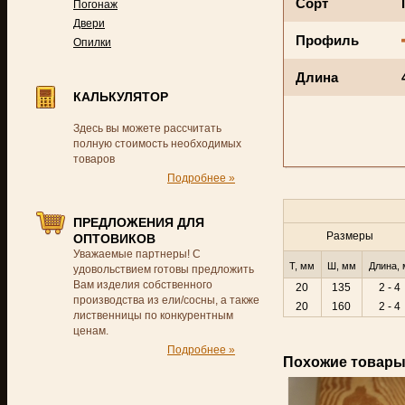
Сорт
Погонаж
Двери
Профиль
Опилки
Длина
КАЛЬКУЛЯТОР
Здесь вы можете рассчитать
полную стоимость необходимых
товаров
Подробнее »
ПРЕДЛОЖЕНИЯ ДЛЯ
Размеры
ОПТОВИКОВ
Уважаемые партнеры! С
Т, мм
Ш, мм
Длина, 
удовольствием готовы предложить
Вам изделия собственного
20
135
2 - 4
производства из ели/сосны, а также
20
160
2 - 4
лиственницы по конкурентным
ценам.
Подробнее »
Похожие товар