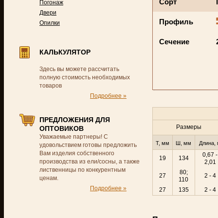
Сорт
Погонаж
Двери
Профиль
Опилки
Сечение
КАЛЬКУЛЯТОР
Здесь вы можете рассчитать
полную стоимость необходимых
товаров
Подробнее »
ПРЕДЛОЖЕНИЯ ДЛЯ
Размеры
ОПТОВИКОВ
Уважаемые партнеры! С
Т, мм
Ш, мм
Длина,
удовольствием готовы предложить
Вам изделия собственного
0,67 -
19
134
производства из ели/сосны, а также
2,01
лиственницы по конкурентным
80;
27
2 - 4
ценам.
110
Подробнее »
27
135
2 - 4