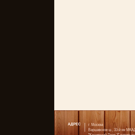
г. Москва
АДРЕС
Варшавское ш., 33-й км МКА
"Каширский Двор 3" павильон