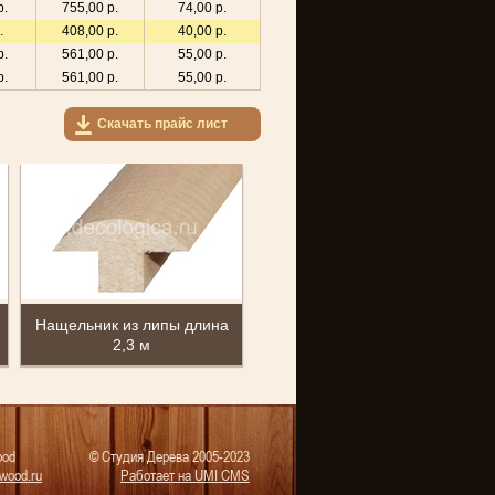
р.
755,00 р.
74,00 р.
.
408,00 р.
40,00 р.
р.
561,00 р.
55,00 р.
р.
561,00 р.
55,00 р.
Скачать прайс лист
Нащельник из липы длина
2,3 м
ood
© Студия Дерева 2005-2023
wood.ru
Работает на UMI CMS