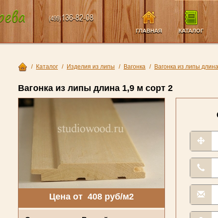
136-82-08
(499)
ГЛАВНАЯ
КАТАЛОГ
/
Каталог
/
Изделия из липы
/
Вагонка
/
Вагонка из липы длина 
Вагонка из липы длина 1,9 м сорт 2
Цена от 408 руб/м2