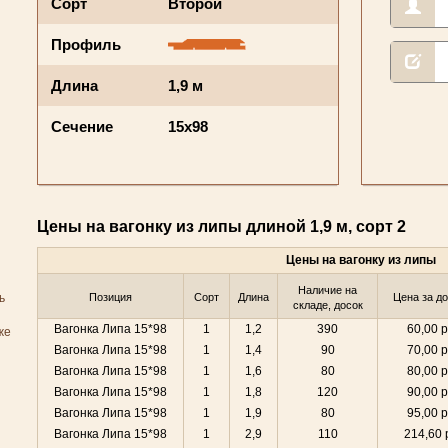
Сорт
Второй
Профиль
Длина
1,9 м
Сечение
15x98
Цены на вагонку из липы длиной 1,9 м, сорт 2
Цены на вагонку из липы
Наличие на
ь
Позиция
Сорт
Длина
Цена за д
складе, досок
Вагонка Липа 15*98
1
1,2
390
60,00 р
же
Вагонка Липа 15*98
1
1,4
90
70,00 р
Вагонка Липа 15*98
1
1,6
80
80,00 р
Вагонка Липа 15*98
1
1,8
120
90,00 р
Вагонка Липа 15*98
1
1,9
80
95,00 р
Вагонка Липа 15*98
1
2,9
110
214,60 