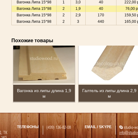
Вагонка Липа 15*98
1
3,0
40
222,00 
Вагонка Липа 15*98
2
1,9
40
76,00 р
Вагонка Липа 15*98
2
2,9
170
159,50 
Вагонка Липа 15*98
2
3
440
165,00 
Похожие товары
Вагонка из липы длина 1,9
Галтель из липы длина 2,9
м
м
(499) 136-82-08
studio-w
ТЕЛЕФОНЫ
EMAIL / SKYPE
Д, ТК
info@studio
 382