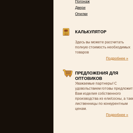
Погонаж
Двери
Опилки
КАЛЬКУЛЯТОР
Здесь вы можете рассчитать
полную стоимость необходимых
товаров
Подробнее »
ПРЕДЛОЖЕНИЯ ДЛЯ
ОПТОВИКОВ
Уважаемые партнеры! С
удовольствием готовы предложит
Вам изделия собственного
производства из ели/сосны, а так
лиственницы по конкурентным
ценам.
Подробнее »